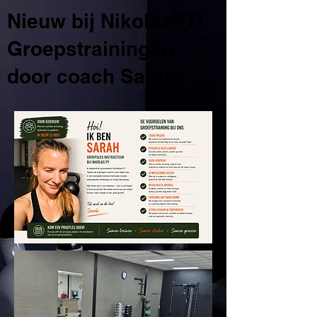
Nieuw bij NikolasPT!
Groepstrainingen
door coach Sarah!